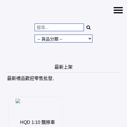
主頁
正版港日中玩具批發零
售
特價貨品
貨品分類
最新上架
商店資訊
最新禮品歡迎零售批發,
購物車
用戶
318toys@gmail.com
貨幣
語言