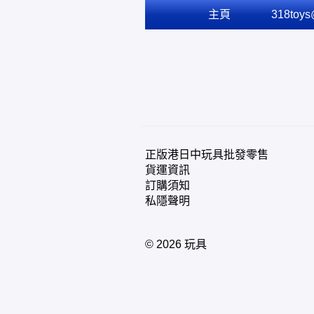
主頁
318toys
用戶
318toys@gmail.com
貨幣
語言
正版港日中玩具批發零售
貨運資訊
訂購須知
私隱聲明
© 2026 玩具