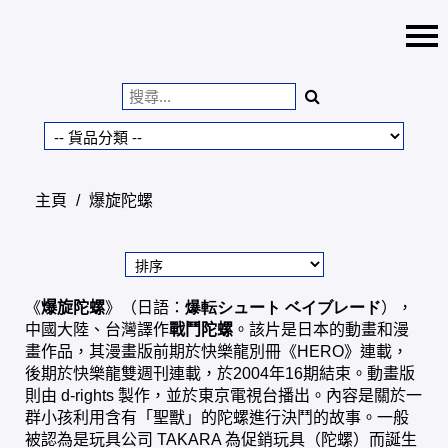
主頁
正版港日中玩具批發零
售
特價貨品
主頁
/
爆旋陀螺
貨品分類
商店資訊
購物車
《
爆旋陀螺
》（
日語
：
爆転シュート ベイブレード
），
用戶
中國大陸、台灣譯作
戰鬥陀螺
。該片是
日本的動畫
和
漫
畫
作品，其漫畫版前期於快樂龍別冊《HERO》連載，
318toys@gmail.com
後期於
快樂龍
雙週刊連載，於2004年16期結束。動畫版
則由 d-rights 製作，並於
東京電視台
播出。內容是關於一
貨幣
群小孩利用含有「聖獸」的
陀螺
進行決鬥的故事。一般
被認為是玩具公司
TAKARA
為促銷
玩具
（
陀螺
）而誕生
語言